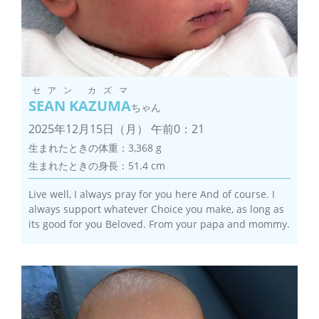
セアン カズマ
SEAN KAZUMA
ちゃん
2025年12月15日（月） 午前0：21
生まれたときの体重：3,368 g
生まれたときの身長：51.4 cm
Live well, I always pray for you here And of course. I
always support whatever Choice you make, as long as
its good for you Beloved. From your papa and mommy.